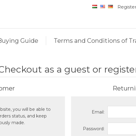
Registe
Buying Guide
Terms and Conditions of Tr
Checkout as a guest or registe
omer
Return
site, you will be able to
Email:
orders status, and keep
iously made.
Password: