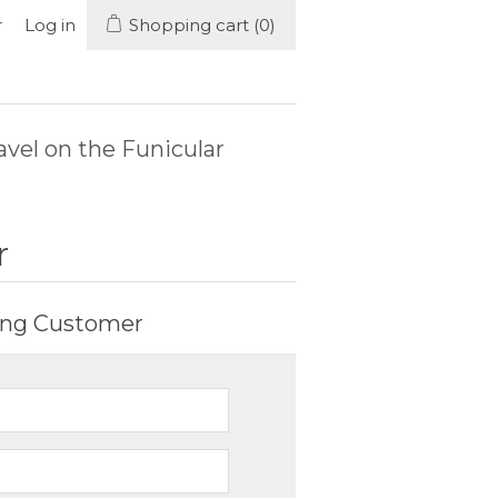
r
Log in
Shopping cart
(0)
avel on the Funicular
r
ing Customer