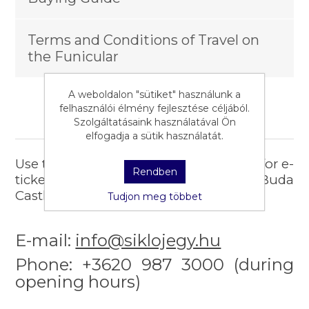
Terms and Conditions of Travel on
the Funicular
A weboldalon "sütiket" használunk a
felhasználói élmény fejlesztése céljából.
Contact, support
Szolgáltatásaink használatával Ön
elfogadja a sütik használatát.
Use these email / phone number only for e-
Rendben
ticket support! This is not a general Buda
Castle Funicular support.
Tudjon meg többet
E-mail:
info@siklojegy.hu
Phone: +3620 987 3000 (during
opening hours)