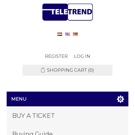
REGISTER
LOG IN
SHOPPING CART
(0)
MENU
BUY A TICKET
Buying Guide