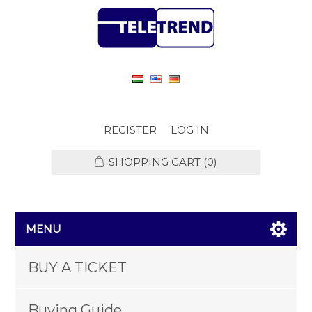
REGISTER
LOG IN
SHOPPING CART
(0)
MENU
BUY A TICKET
Buying Guide