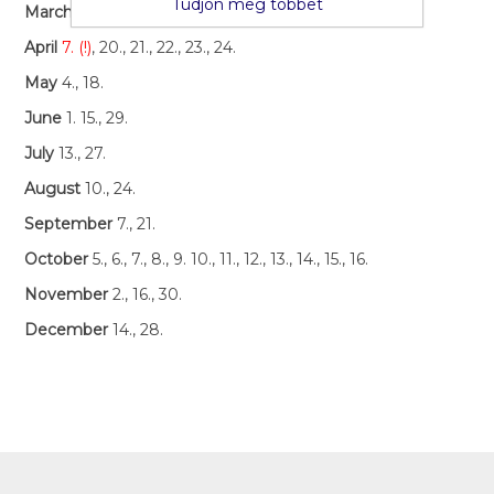
Tudjon meg többet
March
9., 23.
April
7. (!)
, 20., 21., 22., 23., 24.
May
4., 18.
June
1. 15., 29.
July
13., 27.
August
10., 24.
September
7., 21.
October
5., 6., 7., 8., 9. 10., 11., 12., 13., 14., 15., 16.
November
2., 16., 30.
December
14., 28.