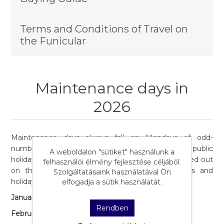
Terms and Conditions of Travel on
the Funicular
Maintenance days in
2026
Maintenance days always fall on Mondays of odd-
numbered weeks, unless they are holidays or public
A weboldalon "sütiket" használunk a
holidays. In this case, the maintenance work is carried out
felhasználói élmény fejlesztése céljából.
on the first working day after non-working days and
Szolgáltatásaink használatával Ön
holidays.
elfogadja a sütik használatát.
January
12., 26.
Rendben
February
9., 23.