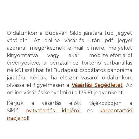
Oldalunkon a Budavári Sikló járatára tud jegyet
vásárolni. Az online vásárlás után pdf jegyei
azonnal megérkeznek e-mail címére, melyeket
kinyomtatva vagy akár mobiltelefonjáról
érvényesítve, a pénztárhoz történő sorbanállás
nélkül szállhat fel Budapest csodálatos panoráma
járatára. Kérjük, ha először vásárol oldalunkon,
olvassa el figyelmesen a
Vásárlási Segédletet
! Az
online vásárlás kényelmi díja 175 Ft jegyenként.
Kérjük a vásárlás előtt tájékozódjon a
Sikló
nyitvatartási idejéről
és
karbantartási
napjairól
!